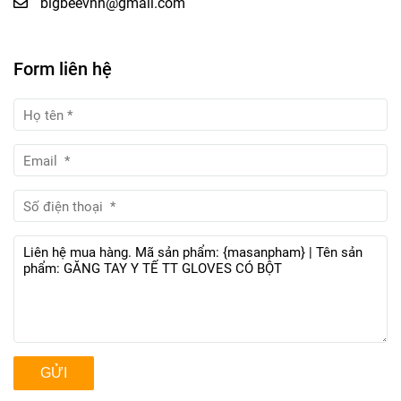
bigbeevnn@gmail.com
Form liên hệ
GỬI