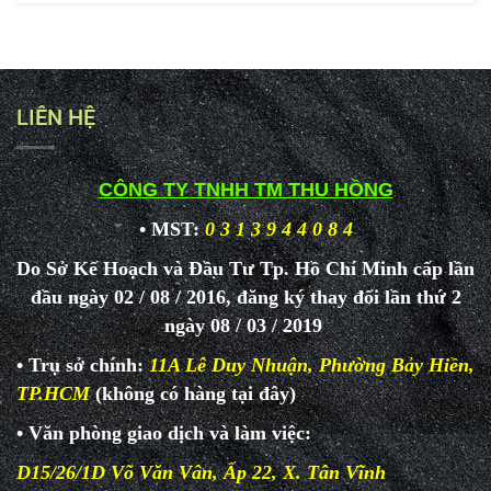
LIÊN HỆ
CÔNG TY TNHH TM THU HỒNG
• MST:
0 3 1 3 9 4 4 0 8 4
Do Sở Kế Hoạch và Đầu Tư Tp. Hồ Chí Minh cấp lần
đầu ngày 02 / 08 / 2016, đăng ký thay đổi lần thứ 2
ngày 08 / 03 / 2019
• Trụ sở chính:
11A Lê Duy Nhuận, Phường Bảy Hiền,
TP.HCM
(không có hàng tại đây)
• Văn phòng giao dịch và làm
việc:
D15/26/1D Võ Văn Vân, Ấp 22, X. Tân Vĩnh