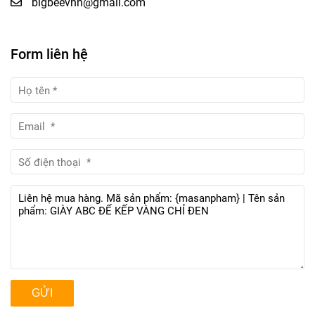
bigbeevnn@gmail.com
Form liên hệ
GỬI