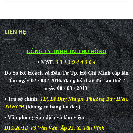
LIÊN HỆ
CÔNG TY TNHH TM THU HỒNG
• MST:
0 3 1 3 9 4 4 0 8 4
Do Sở Kế Hoạch và Đầu Tư Tp. Hồ Chí Minh cấp lần
đầu ngày 02 / 08 / 2016, đăng ký thay đổi lần thứ 2
ngày 08 / 03 / 2019
• Trụ sở chính:
11A Lê Duy Nhuận, Phường Bảy Hiền,
TP.HCM
(không có hàng tại đây)
• Văn phòng giao dịch và làm
việc:
D15/26/1D Võ Văn Vân, Ấp 22, X. Tân Vĩnh