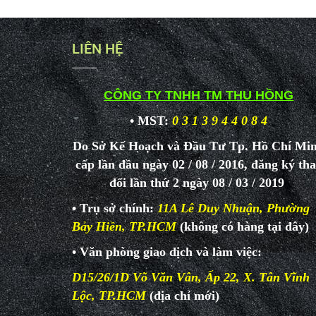
LIÊN HỆ
CÔNG TY TNHH TM THU HỒNG
• MST:
0 3 1 3 9 4 4 0 8 4
Do Sở Kế Hoạch và Đầu Tư Tp. Hồ Chí Mi
cấp lần đầu ngày 02 / 08 / 2016, đăng ký th
đổi lần thứ 2 ngày 08 / 03 / 2019
• Trụ sở chính:
11A Lê Duy Nhuận, Phường
Bảy Hiền, TP.HCM
(không có hàng tại đây)
• Văn phòng giao dịch và làm
việc:
D15/26/1D Võ Văn Vân, Ấp 22, X. Tân Vĩnh
Lộc, TP.HCM
(địa chỉ mới)