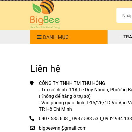
DANH MỤC
TRA
Liên hệ
CÔNG TY TNHH TM THU HỒNG
- Trụ sở chính: 11A Lê Duy Nhuận, Phường Bả
(Không để hàng ở trụ sở)
- Văn phòng giao dịch: D15/26/1D Võ Văn Vâ
TP. Hồ Chí Minh
0907 535 608 _ 0937 583 530_0902 934 133
bigbeevnn@gmail.com