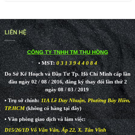
LIÊN HỆ
CÔNG TY TNHH TM THU HỒNG
• MST:
0 3 1 3 9 4 4 0 8 4
Do Sở Kế Hoạch và Đầu Tư Tp. Hồ Chí Minh cấp lần
đầu ngày 02 / 08 / 2016, đăng ký thay đổi lần thứ 2
ngày 08 / 03 / 2019
• Trụ sở chính:
11A Lê Duy Nhuận, Phường Bảy Hiền,
TP.HCM
(không có hàng tại đây)
• Văn phòng giao dịch và làm
việc:
D15/26/1D Võ Văn Vân, Ấp 22, X. Tân Vĩnh