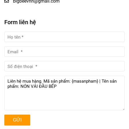
bigbeevnn@gmail.com
Form liên hệ
GỬI