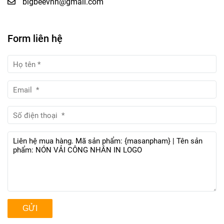
bigbeevnn@gmail.com
Form liên hệ
GỬI