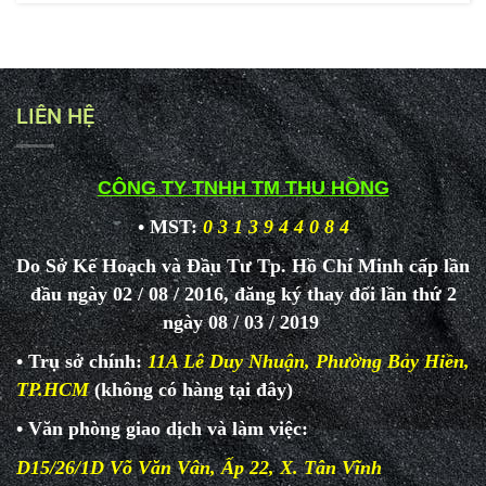
LIÊN HỆ
CÔNG TY TNHH TM THU HỒNG
• MST:
0 3 1 3 9 4 4 0 8 4
Do Sở Kế Hoạch và Đầu Tư Tp. Hồ Chí Minh cấp lần
đầu ngày 02 / 08 / 2016, đăng ký thay đổi lần thứ 2
ngày 08 / 03 / 2019
• Trụ sở chính:
11A Lê Duy Nhuận, Phường Bảy Hiền,
TP.HCM
(không có hàng tại đây)
• Văn phòng giao dịch và làm
việc:
D15/26/1D Võ Văn Vân, Ấp 22, X. Tân Vĩnh