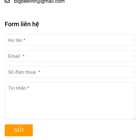
bigbeevnn@gmail.com
Form liên hệ
GỬI