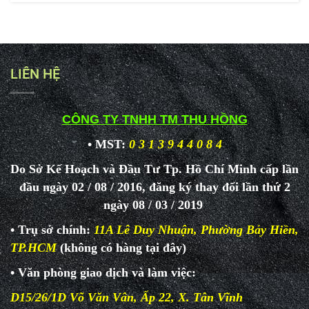
LIÊN HỆ
CÔNG TY TNHH TM THU HỒNG
• MST:
0 3 1 3 9 4 4 0 8 4
Do Sở Kế Hoạch và Đầu Tư Tp. Hồ Chí Minh cấp lần
đầu ngày 02 / 08 / 2016, đăng ký thay đổi lần thứ 2
ngày 08 / 03 / 2019
• Trụ sở chính:
11A Lê Duy Nhuận, Phường Bảy Hiền,
TP.HCM
(không có hàng tại đây)
• Văn phòng giao dịch và làm
việc:
D15/26/1D Võ Văn Vân, Ấp 22, X. Tân Vĩnh