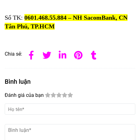
Số TK:
0601.468.55.884 – NH SacomBank, CN
Tân Phú, TP.HCM
Chia sẻ:
Bình luận
Đánh giá của bạn