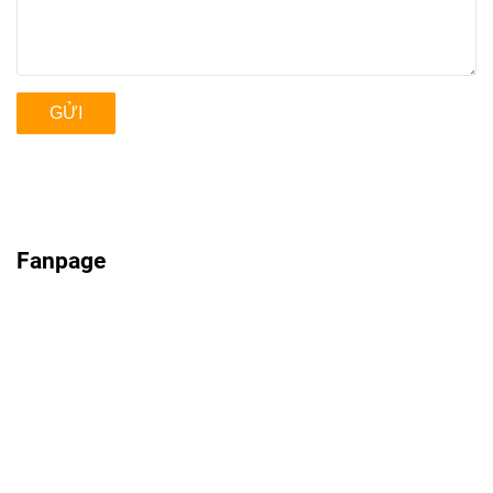
GỬI
Fanpage