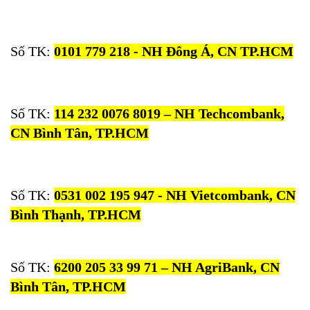
Số TK:
0101 779 218 - NH Đông Á, CN TP.HCM
Số TK:
114 232 0076 8019 – NH Techcombank,
CN Bình Tân, TP.HCM
Số TK:
0531 002 195 947 - NH Vietcombank, CN
Bình Thạnh, TP.HCM
Số TK:
6200 205 33 99 71 – NH AgriBank, CN
Bình Tân, TP.HCM