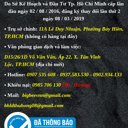
Do Sở Kế Hoạch và Đầu Tư Tp. Hồ Chí Minh cấp lần
đầu ngày 02 / 08 / 2016, đăng ký thay đổi lần thứ 2
ngày 08 / 03 / 2019
• Trụ sở chính:
11A Lê Duy Nhuận, Phường Bảy Hiền,
TP.HCM
(không có hàng tại đây)
• Văn phòng giao dịch và làm
việc:
D15/26/1D Võ Văn Vân, Ấp 22, X. Tân Vĩnh
Lộc, TP.HCM
(địa chỉ mới)
• Hotline:
0907 535 608 - 0937.583.530 - 0902.934.133
• Khiếu nại:
0985 706 130
(Ms. Hường)
• Mail:
bigbeevnn@gmail.com
bhldthuhong08@gmail.com