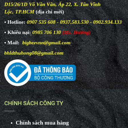
D15/26/1D Võ Văn Vân, Ấp 22, X. Tân Vĩnh
Lộc, TP.HCM
(địa chỉ mới)
• Hotline:
0907 535 608 - 0937.583.530 - 0902.934.133
• Khiếu nại:
0985 706 130
(Ms. Hường)
• Mail:
bigbeevnn@gmail.com
bhldthuhong08@gmail.com
CHÍNH SÁCH CÔNG TY
Chính sách mua hàng