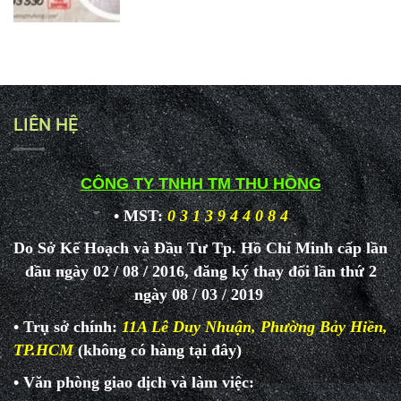
LIÊN HỆ
CÔNG TY TNHH TM THU HỒNG
• MST:
0 3 1 3 9 4 4 0 8 4
Do Sở Kế Hoạch và Đầu Tư Tp. Hồ Chí Minh cấp lần
đầu ngày 02 / 08 / 2016, đăng ký thay đổi lần thứ 2
ngày 08 / 03 / 2019
• Trụ sở chính:
11A Lê Duy Nhuận, Phường Bảy Hiền,
TP.HCM
(không có hàng tại đây)
• Văn phòng giao dịch và làm
việc: