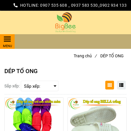
HOTLINE:
0907 535 608 _ 0937 583 530_0902 934 133
Trang chủ
/
DÉP TỔ ONG
DÉP TỔ ONG
Sắp xếp: