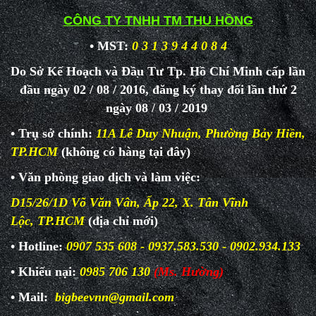
CÔNG TY TNHH TM THU HỒNG
• MST:
0 3 1 3 9 4 4 0 8 4
Do Sở Kế Hoạch và Đầu Tư Tp. Hồ Chí Minh cấp lần
đầu ngày 02 / 08 / 2016, đăng ký thay đổi lần thứ 2
ngày 08 / 03 / 2019
• Trụ sở chính:
11A Lê Duy Nhuận, Phường Bảy Hiền,
TP.HCM
(không có hàng tại đây)
• Văn phòng giao dịch và làm
việc:
D15/26/1D Võ Văn Vân, Ấp 22, X. Tân Vĩnh
Lộc, TP.HCM
(địa chỉ mới)
• Hotline:
0907 535 608 - 0937.583.530 - 0902.934.133
• Khiếu nại:
0985 706 130
(Ms. Hường)
• Mail:
bigbeevnn@gmail.com