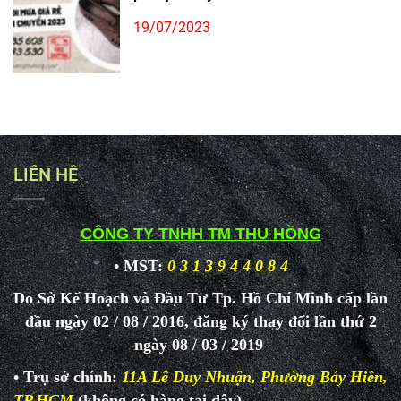
19/07/2023
LIÊN HỆ
CÔNG TY TNHH TM THU HỒNG
• MST:
0 3 1 3 9 4 4 0 8 4
Do Sở Kế Hoạch và Đầu Tư Tp. Hồ Chí Minh cấp lần
đầu ngày 02 / 08 / 2016, đăng ký thay đổi lần thứ 2
ngày 08 / 03 / 2019
• Trụ sở chính:
11A Lê Duy Nhuận, Phường Bảy Hiền,
TP.HCM
(không có hàng tại đây)