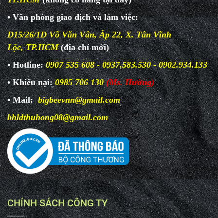
• Văn phòng giao dịch và làm
việc:
D15/26/1D Võ Văn Vân, Ấp 22, X. Tân Vĩnh
Lộc, TP.HCM
(địa chỉ mới)
• Hotline:
0907 535 608 - 0937.583.530 - 0902.934.133
• Khiếu nại:
0985 706 130
(Ms. Hường)
• Mail:
bigbeevnn@gmail.com
bhldthuhong08@gmail.com
CHÍNH SÁCH CÔNG TY