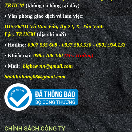
TP.HCM
(không có hàng tại đây)
• Văn phòng giao dịch và làm
việc:
D15/26/1D Võ Văn Vân, Ấp 22, X. Tân Vĩnh
Lộc, TP.HCM
(địa chỉ mới)
• Hotline:
0907 535 608 - 0937.583.530 - 0902.934.133
• Khiếu nại:
0985 706 130
(Ms. Hường)
• Mail:
bigbeevnn@gmail.com
bhldthuhong08@gmail.com
CHÍNH SÁCH CÔNG TY