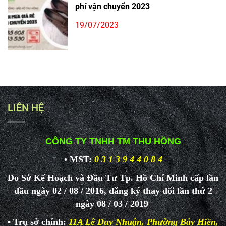
phí vận chuyển 2023
19/07/2023
LIÊN HỆ
CÔNG TY TNHH TM THU HỒNG
• MST:
0 3 1 3 9 4 4 0 8 4
Do Sở Kế Hoạch và Đầu Tư Tp. Hồ Chí Minh cấp lần
đầu ngày 02 / 08 / 2016, đăng ký thay đổi lần thứ 2
ngày 08 / 03 / 2019
• Trụ sở chính:
11A Lê Duy Nhuận, Phường Bảy Hiền,