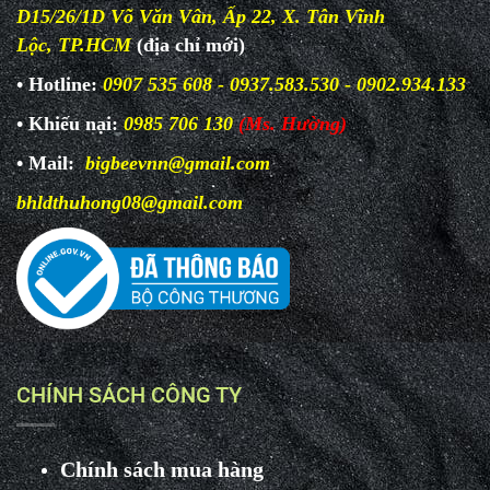
D15/26/1D Võ Văn Vân, Ấp 22, X. Tân Vĩnh
Lộc, TP.HCM
(địa chỉ mới)
• Hotline:
0907 535 608 - 0937.583.530 - 0902.934.133
• Khiếu nại:
0985 706 130
(Ms. Hường)
• Mail:
bigbeevnn@gmail.com
bhldthuhong08@gmail.com
CHÍNH SÁCH CÔNG TY
Chính sách mua hàng