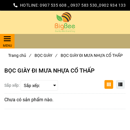
HOTLINE:
0907 535 608 _ 0937 583 530_0902 934 133
Trang chủ
/
BỌC GIÀY
/
BỌC GIÀY ĐI MƯA NHỰA CỔ THẤP
BỌC GIÀY ĐI MƯA NHỰA CỔ THẤP
Sắp xếp:
Chưa có sản phẩm nào.