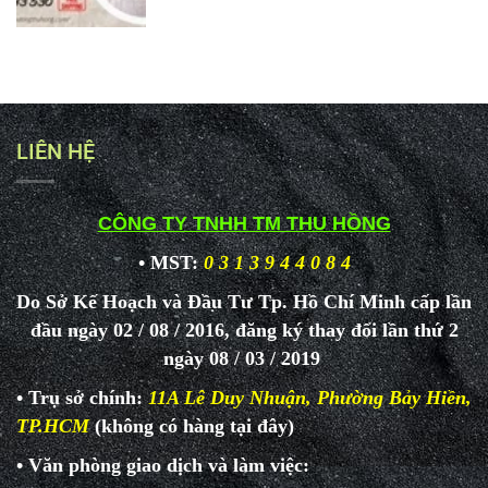
LIÊN HỆ
CÔNG TY TNHH TM THU HỒNG
• MST:
0 3 1 3 9 4 4 0 8 4
Do Sở Kế Hoạch và Đầu Tư Tp. Hồ Chí Minh cấp lần
đầu ngày 02 / 08 / 2016, đăng ký thay đổi lần thứ 2
ngày 08 / 03 / 2019
• Trụ sở chính:
11A Lê Duy Nhuận, Phường Bảy Hiền,
TP.HCM
(không có hàng tại đây)
• Văn phòng giao dịch và làm
việc: