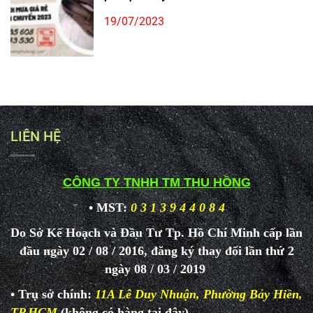
19/07/2023
LIÊN HỆ
CÔNG TY TNHH TM THU HỒNG
• MST:
0 3 1 3 9 4 4 0 8 4
Do Sở Kế Hoạch và Đầu Tư Tp. Hồ Chí Minh cấp lần
đầu ngày 02 / 08 / 2016, đăng ký thay đổi lần thứ 2
ngày 08 / 03 / 2019
• Trụ sở chính:
11A Lê Duy Nhuận, Phường Bảy Hiền,
TP.HCM
(không có hàng tại đây)