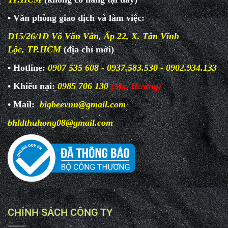
• Văn phòng giao dịch và làm
việc:
D15/26/1D Võ Văn Vân, Ấp 22, X. Tân Vĩnh
Lộc, TP.HCM
(địa chỉ mới)
• Hotline:
0907 535 608 - 0937.583.530 - 0902.934.133
• Khiếu nại:
0985 706 130
(Ms. Hường)
• Mail:
bigbeevnn@gmail.com
bhldthuhong08@gmail.com
CHÍNH SÁCH CÔNG TY