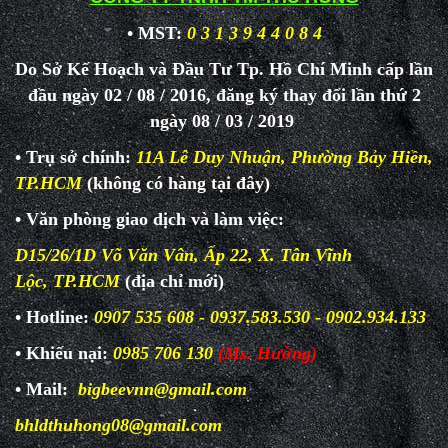
• MST:
0 3 1 3 9 4 4 0 8 4
Do Sở Kế Hoạch và Đầu Tư Tp. Hồ Chí Minh cấp lần
đầu ngày 02 / 08 / 2016, đăng ký thay đổi lần thứ 2
ngày 08 / 03 / 2019
• Trụ sở chính:
11A Lê Duy Nhuận, Phường Bảy Hiền,
TP.HCM
(không có hàng tại đây)
• Văn phòng giao dịch và làm
việc:
D15/26/1D Võ Văn Vân, Ấp 22, X. Tân Vĩnh
Lộc, TP.HCM
(địa chỉ mới)
• Hotline:
0907 535 608 - 0937.583.530 - 0902.934.133
• Khiếu nại:
0985 706 130
(Ms. Hường)
• Mail:
bigbeevnn@gmail.com
bhldthuhong08@gmail.com