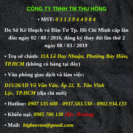
CÔNG TY TNHH TM THU HỒNG
• MST:
0 3 1 3 9 4 4 0 8 4
Do Sở Kế Hoạch và Đầu Tư Tp. Hồ Chí Minh cấp lần
đầu ngày 02 / 08 / 2016, đăng ký thay đổi lần thứ 2
ngày 08 / 03 / 2019
• Trụ sở chính:
11A Lê Duy Nhuận, Phường Bảy Hiền,
TP.HCM
(không có hàng tại đây)
• Văn phòng giao dịch và làm
việc:
D15/26/1D Võ Văn Vân, Ấp 22, X. Tân Vĩnh
Lộc, TP.HCM
(địa chỉ mới)
• Hotline:
0907 535 608 - 0937.583.530 - 0902.934.133
• Khiếu nại:
0985 706 130
(Ms. Hường)
• Mail:
bigbeevnn@gmail.com