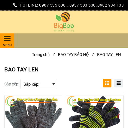
HOTLINE:
0907 535 608 _ 0937 583 530_0902 934 133
Trang chủ
/
BAO TAY BẢO HỘ
/
BAO TAY LEN
BAO TAY LEN
Sắp xếp: