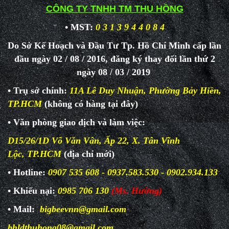
CÔNG TY TNHH TM THU HỒNG
• MST:
0 3 1 3 9 4 4 0 8 4
Do Sở Kế Hoạch và Đầu Tư Tp. Hồ Chí Minh cấp lần
đầu ngày 02 / 08 / 2016, đăng ký thay đổi lần thứ 2
ngày 08 / 03 / 2019
• Trụ sở chính:
11A Lê Duy Nhuận, Phường Bảy Hiền,
TP.HCM
(không có hàng tại đây)
• Văn phòng giao dịch và làm
việc:
D15/26/1D Võ Văn Vân, Ấp 22, X. Tân Vĩnh
Lộc, TP.HCM
(địa chỉ mới)
• Hotline:
0907 535 608 - 0937.583.530 - 0902.934.133
• Khiếu nại:
0985 706 130
(Ms. Hường)
• Mail:
bigbeevnn@gmail.com
bhldthuhong08@gmail.com