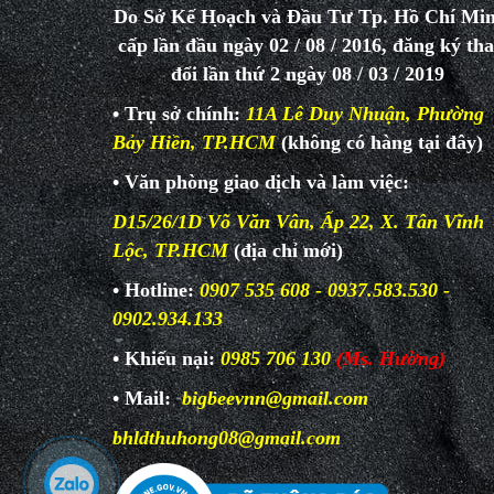
Do Sở Kế Hoạch và Đầu Tư Tp. Hồ Chí Mi
cấp lần đầu ngày 02 / 08 / 2016, đăng ký th
đổi lần thứ 2 ngày 08 / 03 / 2019
• Trụ sở chính:
11A Lê Duy Nhuận, Phường
Bảy Hiền, TP.HCM
(không có hàng tại đây)
• Văn phòng giao dịch và làm
việc:
D15/26/1D Võ Văn Vân, Ấp 22, X. Tân Vĩnh
Lộc, TP.HCM
(địa chỉ mới)
• Hotline:
0907 535 608 - 0937.583.530 -
0902.934.133
• Khiếu nại:
0985 706 130
(Ms. Hường)
• Mail:
bigbeevnn@gmail.com
bhldthuhong08@gmail.com