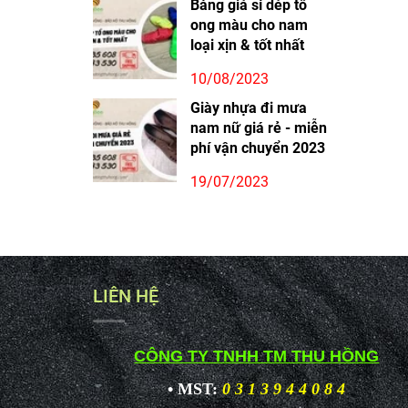
Bảng giá sỉ dép tổ
ong màu cho nam
loại xịn & tốt nhất
10/08/2023
Giày nhựa đi mưa
nam nữ giá rẻ - miễn
phí vận chuyển 2023
19/07/2023
LIÊN HỆ
CÔNG TY TNHH TM THU HỒNG
• MST:
0 3 1 3 9 4 4 0 8 4