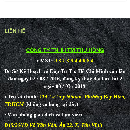
LIÊN HỆ
CÔNG TY TNHH TM THU HỒNG
• MST:
0 3 1 3 9 4 4 0 8 4
Do Sở Kế Hoạch và Đầu Tư Tp. Hồ Chí Minh cấp lần
đầu ngày 02 / 08 / 2016, đăng ký thay đổi lần thứ 2
ngày 08 / 03 / 2019
• Trụ sở chính:
11A Lê Duy Nhuận, Phường Bảy Hiền,
TP.HCM
(không có hàng tại đây)
• Văn phòng giao dịch và làm
việc:
D15/26/1D Võ Văn Vân, Ấp 22, X. Tân Vĩnh