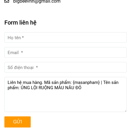
bigbeevnn@gmail.com
Form liên hệ
GỬI