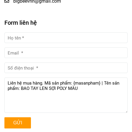
bigbeevnn@gmail.com
Form liên hệ
GỬI