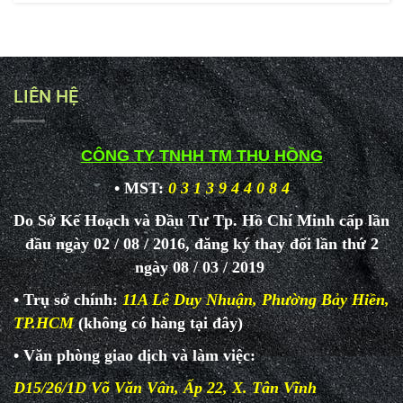
LIÊN HỆ
CÔNG TY TNHH TM THU HỒNG
• MST:
0 3 1 3 9 4 4 0 8 4
Do Sở Kế Hoạch và Đầu Tư Tp. Hồ Chí Minh cấp lần
đầu ngày 02 / 08 / 2016, đăng ký thay đổi lần thứ 2
ngày 08 / 03 / 2019
• Trụ sở chính:
11A Lê Duy Nhuận, Phường Bảy Hiền,
TP.HCM
(không có hàng tại đây)
• Văn phòng giao dịch và làm
việc:
D15/26/1D Võ Văn Vân, Ấp 22, X. Tân Vĩnh