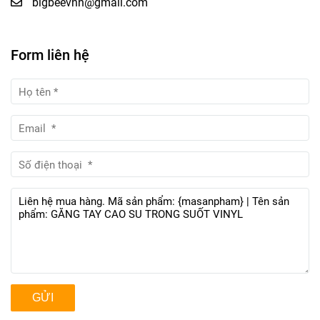
bigbeevnn@gmail.com
Form liên hệ
GỬI