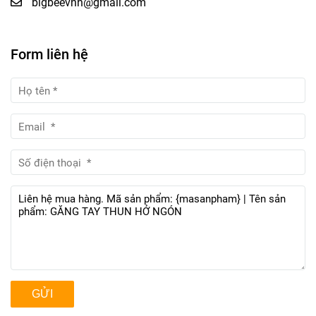
bigbeevnn@gmail.com
Form liên hệ
GỬI