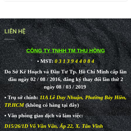
LIÊN HỆ
CÔNG TY TNHH TM THU HỒNG
• MST:
0 3 1 3 9 4 4 0 8 4
Do Sở Kế Hoạch và Đầu Tư Tp. Hồ Chí Minh cấp lần
đầu ngày 02 / 08 / 2016, đăng ký thay đổi lần thứ 2
ngày 08 / 03 / 2019
• Trụ sở chính:
11A Lê Duy Nhuận, Phường Bảy Hiền,
TP.HCM
(không có hàng tại đây)
• Văn phòng giao dịch và làm
việc:
D15/26/1D Võ Văn Vân, Ấp 22, X. Tân Vĩnh