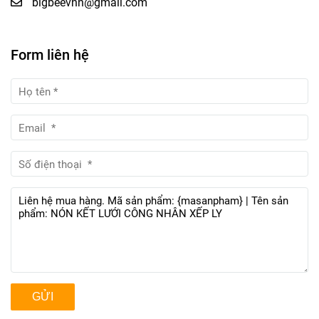
bigbeevnn@gmail.com
Form liên hệ
GỬI