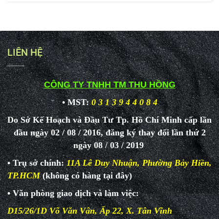
LIÊN HỆ
CÔNG TY TNHH TM THU HỒNG
• MST:
0 3 1 3 9 4 4 0 8 4
Do Sở Kế Hoạch và Đầu Tư Tp. Hồ Chí Minh cấp lần
đầu ngày 02 / 08 / 2016, đăng ký thay đổi lần thứ 2
ngày 08 / 03 / 2019
• Trụ sở chính:
11A Lê Duy Nhuận, Phường Bảy Hiền,
TP.HCM
(không có hàng tại đây)
• Văn phòng giao dịch và làm
việc:
D15/26/1D Võ Văn Vân, Ấp 22, X. Tân Vĩnh