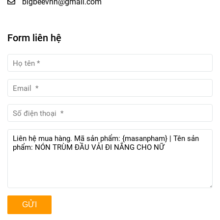
bigbeevnn@gmail.com
Form liên hệ
GỬI