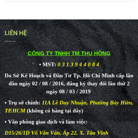
LIÊN HỆ
CÔNG TY TNHH TM THU HỒNG
• MST:
0 3 1 3 9 4 4 0 8 4
Do Sở Kế Hoạch và Đầu Tư Tp. Hồ Chí Minh cấp lần
đầu ngày 02 / 08 / 2016, đăng ký thay đổi lần thứ 2
ngày 08 / 03 / 2019
• Trụ sở chính:
11A Lê Duy Nhuận, Phường Bảy Hiền,
TP.HCM
(không có hàng tại đây)
• Văn phòng giao dịch và làm
việc:
D15/26/1D Võ Văn Vân, Ấp 22, X. Tân Vĩnh