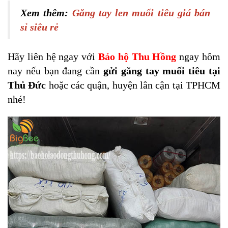
Xem thêm:
Găng tay len muối tiêu giá bán
sỉ siêu rẻ
Hãy liên hệ ngay với
Bảo hộ Thu Hồng
ngay hôm
nay nếu bạn đang cần
gửi găng tay muối tiêu tại
Thủ Đức
hoặc các quận, huyện lân cận tại TPHCM
nhé!