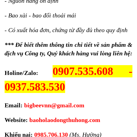
- Nguồn hàng ổn định
- Bao xài - bao đổi thoải mái
- Có xuất hóa đơn, chứng từ đầy đủ theo quy định
*** Để biết thêm thông tin chi tiết về sản phẩm &
dịch vụ Công ty, Quý khách hàng vui lòng liên hệ:
0907.535.608 -
Holine/Zalo:
0937.583.530
Email:
bigbeevnn@gmail.com
Website:
baoholaodongthuhong.com
Khiếu nại:
0985.706.130
(Ms. Hường)