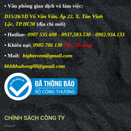
• Văn phòng giao dịch và làm
việc:
D15/26/1D Võ Văn Vân, Ấp 22, X. Tân Vĩnh
Lộc, TP.HCM
(địa chỉ mới)
• Hotline:
0907 535 608 - 0937.583.530 - 0902.934.133
• Khiếu nại:
0985 706 130
(Ms. Hường)
• Mail:
bigbeevnn@gmail.com
bhldthuhong08@gmail.com
CHÍNH SÁCH CÔNG TY