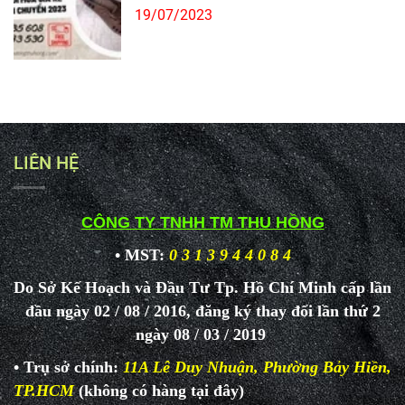
19/07/2023
LIÊN HỆ
CÔNG TY TNHH TM THU HỒNG
• MST:
0 3 1 3 9 4 4 0 8 4
Do Sở Kế Hoạch và Đầu Tư Tp. Hồ Chí Minh cấp lần
đầu ngày 02 / 08 / 2016, đăng ký thay đổi lần thứ 2
ngày 08 / 03 / 2019
• Trụ sở chính:
11A Lê Duy Nhuận, Phường Bảy Hiền,
TP.HCM
(không có hàng tại đây)