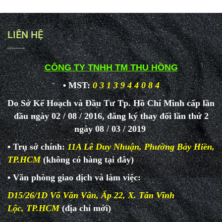
LIÊN HỆ
CÔNG TY TNHH TM THU HỒNG
• MST:
0 3 1 3 9 4 4 0 8 4
Do Sở Kế Hoạch và Đầu Tư Tp. Hồ Chí Minh cấp lần
đầu ngày 02 / 08 / 2016, đăng ký thay đổi lần thứ 2
ngày 08 / 03 / 2019
• Trụ sở chính:
11A Lê Duy Nhuận, Phường Bảy Hiền,
TP.HCM
(không có hàng tại đây)
• Văn phòng giao dịch và làm
việc:
D15/26/1D Võ Văn Vân, Ấp 22, X. Tân Vĩnh
Lộc, TP.HCM
(địa chỉ mới)