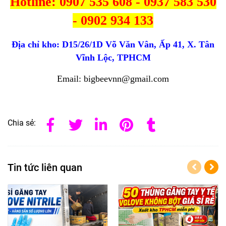
Hotline: 0907 535 608 - 0937 583 530
- 0902 934 133
Địa chỉ kho:
D15/26/1D Võ Văn Vân, Ấp 41, X. Tân
Vĩnh Lộc, TPHCM
Email: bigbeevnn@gmail.com
Chia sẻ:
Tin tức liên quan