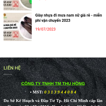
Giày nhựa đi mưa nam nữ giá rẻ - miễn
phí vận chuyển 2023
19/07/2023
LIÊN HỆ
CÔNG TY TNHH TM THU HỒNG
• MST:
0 3 1 3 9 4 4 0 8 4
Do Sở Kế Hoạch và Đầu Tư Tp. Hồ Chí Minh cấp lần