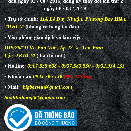
đầu ngày 02 / 08 / 2016, đăng ký thay đổi lần thứ 2
ngày 08 / 03 / 2019
• Trụ sở chính:
11A Lê Duy Nhuận, Phường Bảy Hiền,
TP.HCM
(không có hàng tại đây)
• Văn phòng giao dịch và làm
việc:
D15/26/1D Võ Văn Vân, Ấp 22, X. Tân Vĩnh
Lộc, TP.HCM
(địa chỉ mới)
• Hotline:
0907 535 608 - 0937.583.530 - 0902.934.133
• Khiếu nại:
0985 706 130
(Ms. Hường)
• Mail:
bigbeevnn@gmail.com
bhldthuhong08@gmail.com