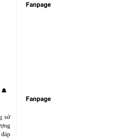
Fanpage
 🔔
Fanpage
g sử
ượng
 đáp