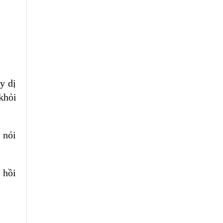
y dị
khỏi
 nói
 hồi