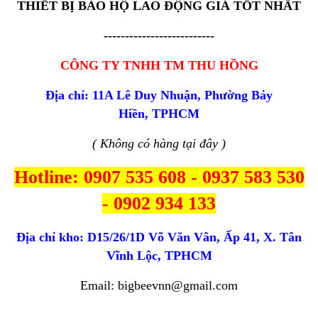
THIẾT BỊ BẢO HỘ LAO ĐỘNG GIÁ TỐT NHẤT
--------------------------
CÔNG TY TNHH TM THU HỒNG
Địa chỉ: 11A Lê Duy Nhuận, Phường Bảy
Hiền, TPHCM
( Không có hàng tại đây )
Hotline: 0907 535 608 - 0937 583 530
- 0902 934 133
Địa chỉ kho:
D15/26/1D Võ Văn Vân, Ấp 41, X. Tân
Vĩnh Lộc, TPHCM
Email: bigbeevnn@gmail.com