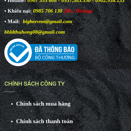
• Hotline:
0907 535 608 - 0937.583.530 - 0902.934.133
• Khiếu nại:
0985 706 130
(Ms. Hường)
• Mail:
bigbeevnn@gmail.com
bhldthuhong08@gmail.com
CHÍNH SÁCH CÔNG TY
Chính sách mua hàng
Chính sách thanh toán