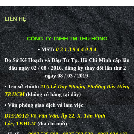
LIÊN HỆ
CÔNG TY TNHH TM THU HỒNG
• MST:
0 3 1 3 9 4 4 0 8 4
Do Sở Kế Hoạch và Đầu Tư Tp. Hồ Chí Minh cấp lần
đầu ngày 02 / 08 / 2016, đăng ký thay đổi lần thứ 2
ngày 08 / 03 / 2019
• Trụ sở chính:
11A Lê Duy Nhuận, Phường Bảy Hiền,
TP.HCM
(không có hàng tại đây)
• Văn phòng giao dịch và làm
việc:
D15/26/1D Võ Văn Vân, Ấp 22, X. Tân Vĩnh
Lộc, TP.HCM
(địa chỉ mới)