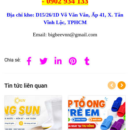
- 0902 934 133
Địa chỉ kho:
D15/26/1D Võ Văn Vân, Ấp 41, X. Tân
Vĩnh Lộc, TPHCM
Email: bigbeevnn@gmail.com
Chia sẻ:
Tin tức liên quan