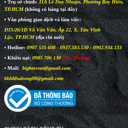
• Trụ sở chính:
11A Lê Duy Nhuận, Phường Bảy Hiền,
TP.HCM
(không có hàng tại đây)
• Văn phòng giao dịch và làm
việc:
D15/26/1D Võ Văn Vân, Ấp 22, X. Tân Vĩnh
Lộc, TP.HCM
(địa chỉ mới)
• Hotline:
0907 535 608 - 0937.583.530 - 0902.934.133
• Khiếu nại:
0985 706 130
(Ms. Hường)
• Mail:
bigbeevnn@gmail.com
bhldthuhong08@gmail.com