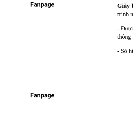
Fanpage
Giày 
trình 
- Được
thông
- Sở h
Fanpage