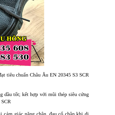
đạt tiêu chuẩn Châu Âu EN 20345 S3 SCR
g dầu tốt; kết hợp với mũi thép siêu cứng
ẩn SCR
ại cảm giác nặng chân, đau cổ chân khi di