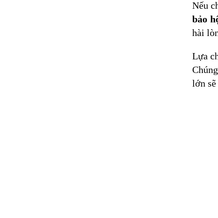
Nếu ch
bảo h
hài lò
Lựa ch
Chúng 
lớn sẽ