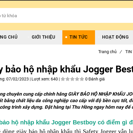
NG CHỦ
GIỚI THIỆU
TIN TỨC
HOẠT ĐỘNG
Trang chủ
/
TIN
y bảo hộ nhập khẩu Jogger Best
ng:
07/02/2023 |
Lượt xem:
640 |
0 Đánh giá
ng chuyên cung cấp chính hãng GIÀY BẢO HỘ NHẬP KHẨU JO
t bằng chất liệu da công nghiệp cao cấp với độ bền cực tốt,
công trình xây dựng. Đặt hàng tại Thu Hồng ngay hôm nay để 
bảo hộ nhập khẩu Jogger Bestboy có điểm gì đ
 dòng giày bảo hộ nhập khẩu thì Safety Jogger vẫn l