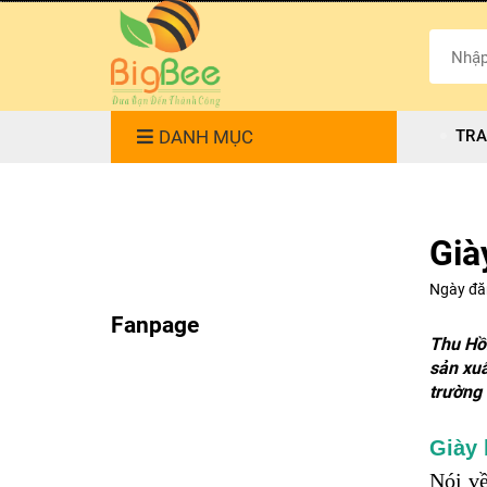
DANH MỤC
TRA
Già
Ngày đă
Fanpage
Thu Hồ
sản xuấ
trường 
Giày 
Nói về