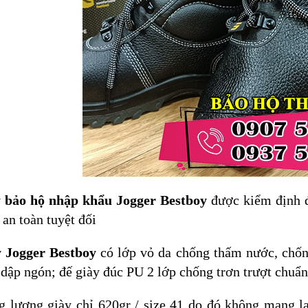
 bảo hộ nhập khẩu Jogger Bestboy
được kiểm định 
 an toàn tuyệt đối
 Jogger Bestboy
có lớp vỏ da chống thấm nước, chốn
dập ngón; đế giày đúc PU 2 lớp chống trơn trượt chu
g lượng giày chỉ 620gr / size 41 do đó không mang l