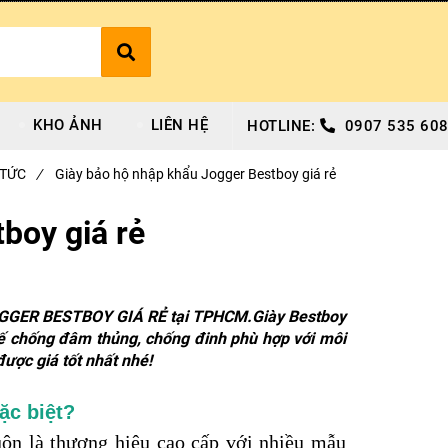
KHO ẢNH
LIÊN HỆ
HOTLINE:
0907 535 608
 TỨC
/
Giày bảo hộ nhập khẩu Jogger Bestboy giá rẻ
boy giá rẻ
GGER BESTBOY GIÁ RẺ tại TPHCM.Giày Bestboy
 đế chống đâm thủng, chống đinh phù hợp với môi
được giá tốt nhất nhé!
ặc biệt?
uôn là thương hiệu cao cấp với nhiều mẫu