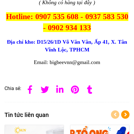
( Không có hàng tại đây )
Hotline: 0907 535 608 - 0937 583 530
- 0902 934 133
Địa chỉ kho:
D15/26/1D Võ Văn Vân, Ấp 41, X. Tân
Vĩnh Lộc, TPHCM
Email: bigbeevnn@gmail.com
Chia sẻ:
Tin tức liên quan