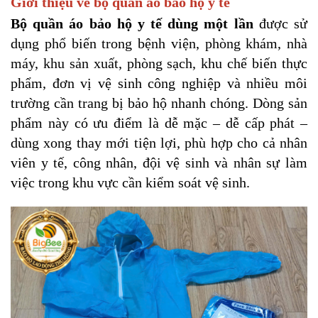
Giới thiệu về bộ quần áo bảo hộ y tế
Bộ quần áo bảo hộ y tế dùng một lần
được sử
dụng phổ biến trong bệnh viện, phòng khám, nhà
máy, khu sản xuất, phòng sạch, khu chế biến thực
phẩm, đơn vị vệ sinh công nghiệp và nhiều môi
trường cần trang bị bảo hộ nhanh chóng. Dòng sản
phẩm này có ưu điểm là dễ mặc – dễ cấp phát –
dùng xong thay mới tiện lợi, phù hợp cho cả nhân
viên y tế, công nhân, đội vệ sinh và nhân sự làm
việc trong khu vực cần kiểm soát vệ sinh.