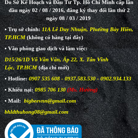
Do Sở Kế Hoạch và Đầu Tư Tp. Hồ Chí Minh cấp lần
đầu ngày 02 / 08 / 2016, đăng ký thay đổi lần thứ 2
ngày 08 / 03 / 2019
• Trụ sở chính:
11A Lê Duy Nhuận, Phường Bảy Hiền,
TP.HCM
(không có hàng tại đây)
• Văn phòng giao dịch và làm
việc:
D15/26/1D Võ Văn Vân, Ấp 22, X. Tân Vĩnh
Lộc, TP.HCM
(địa chỉ mới)
• Hotline:
0907 535 608 - 0937.583.530 - 0902.934.133
• Khiếu nại:
0985 706 130
(Ms. Hường)
• Mail:
bigbeevnn@gmail.com
bhldthuhong08@gmail.com