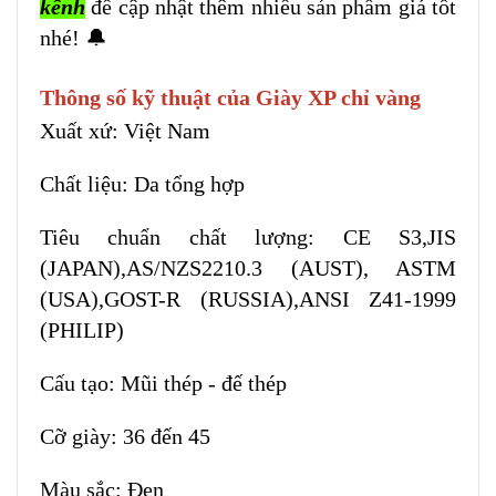
kênh
để cập nhật thêm nhiều sản phẩm giá tốt
nhé! 🔔
Thông số kỹ thuật của Giày XP chỉ vàng
Xuất xứ: Việt Nam
Chất liệu: Da tổng hợp
Tiêu chuẩn chất lượng: CE S3,JIS
(JAPAN),AS/NZS2210.3 (AUST), ASTM
(USA),GOST-R (RUSSIA),ANSI Z41-1999
(PHILIP)
Cấu tạo: Mũi thép - đế thép
Cỡ giày: 36 đến 45
Màu sắc: Đen