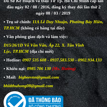
Do Sở Kế Hoạch và Đầu Tư Tp. Hồ Chí Minh cấp lần
đầu ngày 02 / 08 / 2016, đăng ký thay đổi lần thứ 2
ngày 08 / 03 / 2019
• Trụ sở chính:
11A Lê Duy Nhuận, Phường Bảy Hiền,
TP.HCM
(không có hàng tại đây)
• Văn phòng giao dịch và làm
việc:
D15/26/1D Võ Văn Vân, Ấp 22, X. Tân Vĩnh
Lộc, TP.HCM
(địa chỉ mới)
• Hotline:
0907 535 608 - 0937.583.530 - 0902.934.133
• Khiếu nại:
0985 706 130
(Ms. Hường)
• Mail:
bigbeevnn@gmail.com
bhldthuhong08@gmail.com