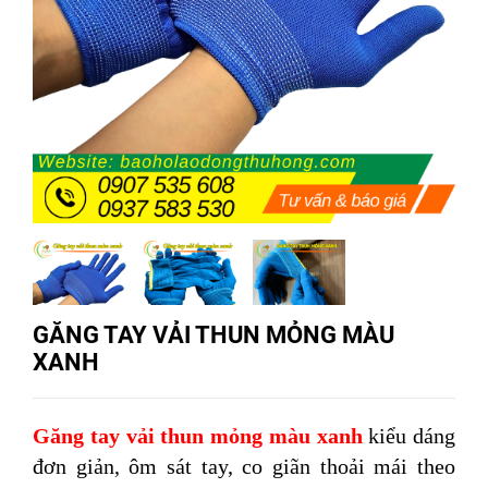
GĂNG TAY VẢI THUN MỎNG MÀU
XANH
Găng tay vải thun mỏng màu xanh
kiểu dáng
đơn giản, ôm sát tay, co giãn thoải mái theo