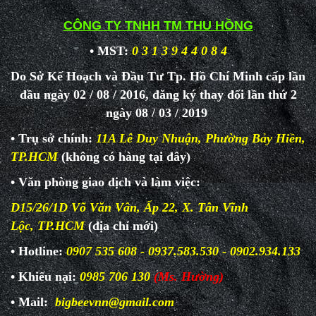
CÔNG TY TNHH TM THU HỒNG
• MST:
0 3 1 3 9 4 4 0 8 4
Do Sở Kế Hoạch và Đầu Tư Tp. Hồ Chí Minh cấp lần
đầu ngày 02 / 08 / 2016, đăng ký thay đổi lần thứ 2
ngày 08 / 03 / 2019
• Trụ sở chính:
11A Lê Duy Nhuận, Phường Bảy Hiền,
TP.HCM
(không có hàng tại đây)
• Văn phòng giao dịch và làm
việc:
D15/26/1D Võ Văn Vân, Ấp 22, X. Tân Vĩnh
Lộc, TP.HCM
(địa chỉ mới)
• Hotline:
0907 535 608 - 0937.583.530 - 0902.934.133
• Khiếu nại:
0985 706 130
(Ms. Hường)
• Mail:
bigbeevnn@gmail.com