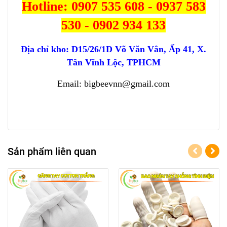
Hotline: 0907 535 608 - 0937 583
530 - 0902 934 133
Địa chỉ kho:
D15/26/1D Võ Văn Vân, Ấp 41, X.
Tân Vĩnh Lộc, TPHCM
Email: bigbeevnn@gmail.com
Sản phẩm liên quan