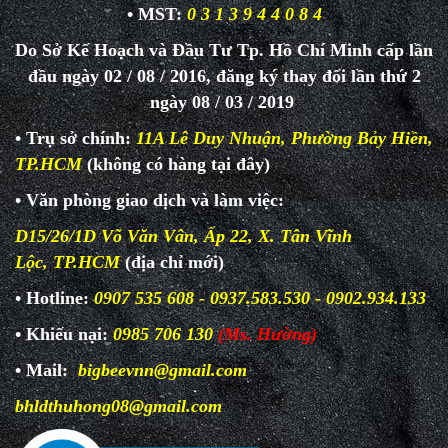
• MST:
0 3 1 3 9 4 4 0 8 4
Do Sở Kế Hoạch và Đầu Tư Tp. Hồ Chí Minh cấp lần
đầu ngày 02 / 08 / 2016, đăng ký thay đổi lần thứ 2
ngày 08 / 03 / 2019
• Trụ sở chính:
11A Lê Duy Nhuận, Phường Bảy Hiền,
TP.HCM
(không có hàng tại đây)
• Văn phòng giao dịch và làm
việc:
D15/26/1D Võ Văn Vân, Ấp 22, X. Tân Vĩnh
Lộc, TP.HCM
(địa chỉ mới)
• Hotline:
0907 535 608 - 0937.583.530 - 0902.934.133
• Khiếu nại:
0985 706 130
(Ms. Hường)
• Mail:
bigbeevnn@gmail.com
bhldthuhong08@gmail.com