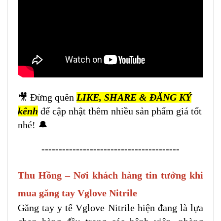
🎥 Đừng quên
LIKE, SHARE & ĐĂNG KÝ
kênh
để cập nhật thêm nhiều sản phẩm giá tốt
nhé! 🔔
----------------------------------------
Thu Hồng – Nơi khách hàng tin tưởng khi
mua găng tay Vglove Nitrile
Găng tay y tế Vglove Nitrile hiện đang là lựa