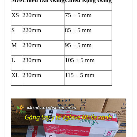
Size
Chiều Dài Găng
Chiều Rộng Găng
XS
220mm
75 ± 5 mm
S
220mm
85 ± 5 mm
M
230mm
95 ± 5 mm
L
230mm
105 ± 5 mm
XL
230mm
115 ± 5 mm