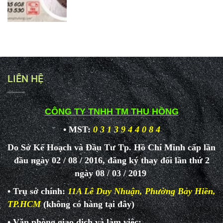
LIÊN HỆ
CÔNG TY TNHH TM THU HỒNG
• MST:
0 3 1 3 9 4 4 0 8 4
Do Sở Kế Hoạch và Đầu Tư Tp. Hồ Chí Minh cấp lần
đầu ngày 02 / 08 / 2016, đăng ký thay đổi lần thứ 2
ngày 08 / 03 / 2019
• Trụ sở chính:
11A Lê Duy Nhuận, Phường Bảy Hiền,
TP.HCM
(không có hàng tại đây)
• Văn phòng giao dịch và làm
việc: