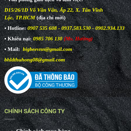
D15/26/1D Võ Văn Vân, Ấp 22, X. Tân Vĩnh
Lộc, TP.HCM
(địa chỉ mới)
• Hotline:
0907 535 608 - 0937.583.530 - 0902.934.133
• Khiếu nại:
0985 706 130
(Ms. Hường)
• Mail:
bigbeevnn@gmail.com
bhldthuhong08@gmail.com
CHÍNH SÁCH CÔNG TY