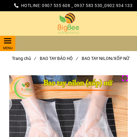
HOTLINE:
0907 535 608 _ 0937 583 530_0902 934 133
Trang chủ
/
BAO TAY BẢO HỘ
/
BAO TAY NILON/XỐP NỮ