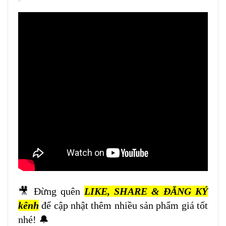
🎥 Đừng quên
LIKE, SHARE & ĐĂNG KÝ
kênh
để cập nhật thêm nhiều sản phẩm giá tốt
nhé! 🔔