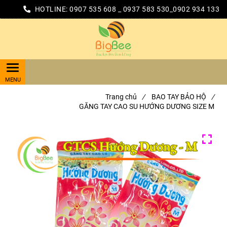
HOTLINE:
0907 535 608 _ 0937 583 530_0902 934 133
Trang chủ
/
BAO TAY BẢO HỘ
/
GĂNG TAY CAO SU HƯỚNG DƯƠNG SIZE M