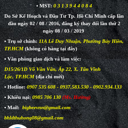
• MST:
0 3 1 3 9 4 4 0 8 4
Do Sở Kế Hoạch và Đầu Tư Tp. Hồ Chí Minh cấp lần
đầu ngày 02 / 08 / 2016, đăng ký thay đổi lần thứ 2
ngày 08 / 03 / 2019
• Trụ sở chính:
11A Lê Duy Nhuận, Phường Bảy Hiền,
TP.HCM
(không có hàng tại đây)
• Văn phòng giao dịch và làm
việc:
D15/26/1D Võ Văn Vân, Ấp 22, X. Tân Vĩnh
Lộc, TP.HCM
(địa chỉ mới)
• Hotline:
0907 535 608 - 0937.583.530 - 0902.934.133
• Khiếu nại:
0985 706 130
(Ms. Hường)
• Mail:
bigbeevnn@gmail.com
bhldthuhong08@gmail.com