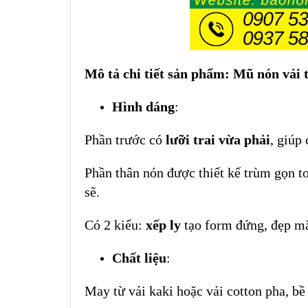
Mô tả chi tiết sản phẩm: Mũ nón vải 
Hình dáng
:
Phần trước có
lưỡi trai vừa phải
, giúp
Phần thân nón được thiết kế trùm gọn t
sẽ.
Có 2 kiểu:
xếp ly
tạo form đứng, đẹp m
Chất liệu
:
May từ vải kaki hoặc vải cotton pha, b