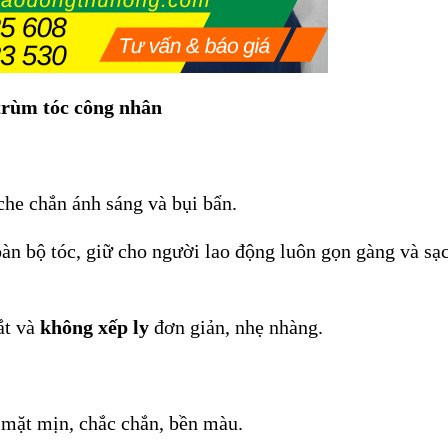
trùm tóc công nhân
 che chắn ánh sáng và bụi bẩn.
oàn bộ tóc, giữ cho người lao động luôn gọn gàng và sạ
ắt và
không xếp ly
đơn giản, nhẹ nhàng.
ề mặt mịn, chắc chắn, bền màu.