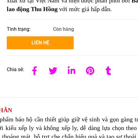
xuất xứ tại Việt Nam và hiện được phân phối bởi
Bả
lao động Thu Hồng
với mức giá hấp dẫn.
Tình trạng:
Còn hàng
LIÊN HỆ
Chia sẻ:
NHÂN
phẩm bảo hộ cần thiết giúp giữ vệ sinh và gọn gàng t
ới kiểu xếp ly và không xếp ly, dễ dàng lựa chọn theo
i thoáng mát, hỗ trợ che chắn hiệu quả và tạo sự thoải