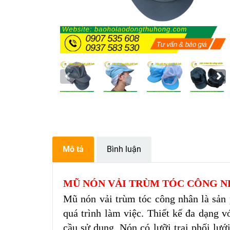
Mô tả
Bình luận
MŨ NÓN VẢI TRÙM TÓC CÔNG 
Mũ nón vải trùm tóc công nhân là sản 
quá trình làm việc. Thiết kế đa dạng v
cầu sử dụng. Nón có lưỡi trai phối lướ