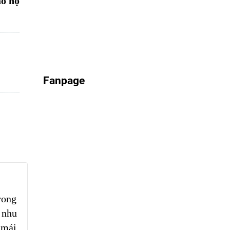
o hộ
Fanpage
rong
 nhu
 mái