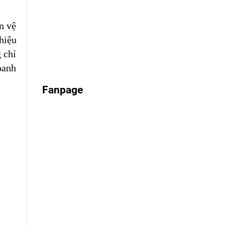
n vệ
hiệu
 chỉ
oanh
Fanpage