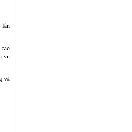
 lân
 cao
h vụ
g và