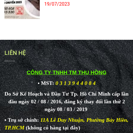
19/07/2023
LIÊN HỆ
CÔNG TY TNHH TM THU HỒNG
• MST:
0 3 1 3 9 4 4 0 8 4
Do Sở Kế Hoạch và Đầu Tư Tp. Hồ Chí Minh cấp lần
đầu ngày 02 / 08 / 2016, đăng ký thay đổi lần thứ 2
ngày 08 / 03 / 2019
• Trụ sở chính:
11A Lê Duy Nhuận, Phường Bảy Hiền,
TP.HCM
(không có hàng tại đây)