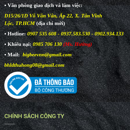
• Văn phòng giao dịch và làm
việc:
D15/26/1D Võ Văn Vân, Ấp 22, X. Tân Vĩnh
Lộc, TP.HCM
(địa chỉ mới)
• Hotline:
0907 535 608 - 0937.583.530 - 0902.934.133
• Khiếu nại:
0985 706 130
(Ms. Hường)
• Mail:
bigbeevnn@gmail.com
bhldthuhong08@gmail.com
CHÍNH SÁCH CÔNG TY