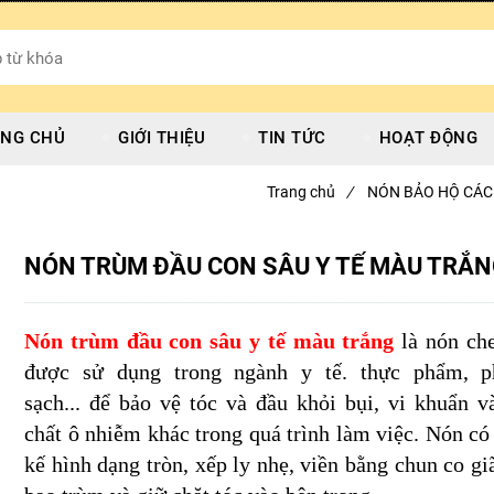
NG CHỦ
GIỚI THIỆU
TIN TỨC
HOẠT ĐỘNG
Trang chủ
/
NÓN BẢO HỘ CÁC
NÓN TRÙM ĐẦU CON SÂU Y TẾ MÀU TRẮ
Nón trùm đầu con sâu y tế màu trắng
là
nón ch
được sử dụng trong ngành y tế. thực phẩm, p
sạch... để bảo vệ tóc và đầu khỏi bụi, vi khuẩn v
chất ô nhiễm khác trong quá trình làm việc. Nón có 
kế hình dạng tròn, xếp ly nhẹ, viền bằng chun co gi