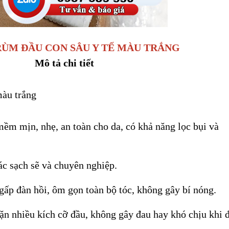
RÙM ĐẦU CON SÂU Y TẾ MÀU TRẮNG
Mô tả chi tiết
màu trắng
ềm mịn, nhẹ, an toàn cho da, có khả năng lọc bụi và
ác sạch sẽ và chuyên nghiệp.
gấp đàn hồi, ôm gọn toàn bộ tóc, không gây bí nóng.
vặn nhiều kích cỡ đầu, không gây đau hay khó chịu khi 