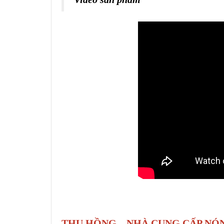
THU HỒNG – NHÀ CUNG CẤP NÓN