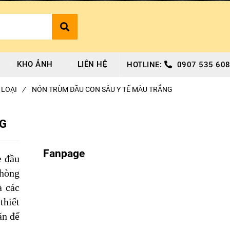
KHO ẢNH
LIÊN HỆ
HOTLINE:
0907 535 608
 LOẠI
/
NÓN TRÙM ĐẦU CON SÂU Y TẾ MÀU TRẮNG
NG
Fanpage
e đầu
hòng
à các
thiết
ãn để