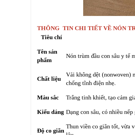
THÔNG TIN CHI TIẾT VỀ NÓN T
Tiêu chí
Tên sản
Nón trùm đầu con sâu y tế 
phẩm
Vải không dệt (nonwoven) m
Chất liệu
chống tĩnh điện nhẹ.
Màu sắc
Trắng tinh khiết, tạo cảm gi
Kiểu dáng
Dạng con sâu, có nhiều nếp 
Thun viền co giãn tốt, vừa 
Độ co giãn
lâu.