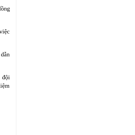
Hồng
việc
 dẫn
 đội
kiệm