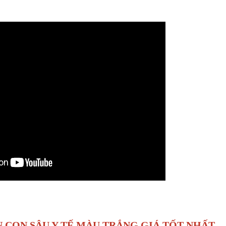
 CON SÂU Y TẾ MÀU TRẮNG GIÁ TỐT NHẤT