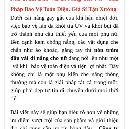
Pháp Bảo Vệ Toàn Diện, Giá Sỉ Tận Xưởng
Dưới cái nắng gay gắt của khí hậu nhiệt đới,
việc bảo vệ làn da khỏi tia UV và khói bụi đã
trở thành nhu cầu thiết yếu của mọi phụ nữ.
Bên cạnh kem chống nắng, các vật dụng che
chắn như áo khoác, găng tay thì
nón trùm
đầu vải đi nắng cho nữ
đang nổi lên như một
"vũ khí" bảo vệ toàn diện và tiện lợi nhất. Đây
không chỉ là một phụ kiện che nắng thông
thường mà còn là giải pháp tất-cả-trong-một,
giúp phái đẹp tự tin di chuyển dưới mọi thời
tiết.
Bài viết này sẽ giúp bạn hiểu rõ hơn về những
ưu điểm vượt trội của sản phẩm và giới thiệu
địa chỉ cung cấp uy tín hàng đầu -
Công ty