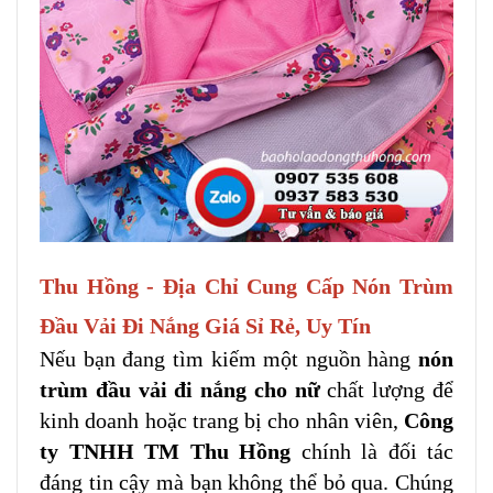
Thu Hồng - Địa Chỉ Cung Cấp Nón Trùm
Đầu Vải Đi Nắng Giá Sỉ Rẻ, Uy Tín
Nếu bạn đang tìm kiếm một nguồn hàng
nón
trùm đầu vải đi nắng cho nữ
chất lượng để
kinh doanh hoặc trang bị cho nhân viên,
Công
ty TNHH TM Thu Hồng
chính là đối tác
đáng tin cậy mà bạn không thể bỏ qua. Chúng