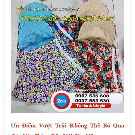
Ưu Điểm Vượt Trội Không Thể Bỏ Qua