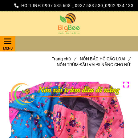
HOTLINE:
0907 535 608 _ 0937 583 530_0902 934 133
Trang chủ
/
NÓN BẢO HỘ CÁC LOẠI
/
NÓN TRÙM ĐẦU VẢI ĐI NẮNG CHO NỮ