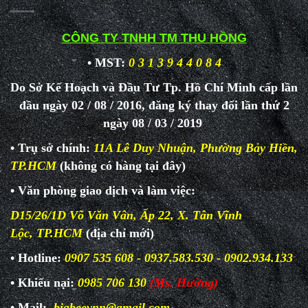
CÔNG TY TNHH TM THU HỒNG
• MST:
0 3 1 3 9 4 4 0 8 4
Do Sở Kế Hoạch và Đầu Tư Tp. Hồ Chí Minh cấp lần
đầu ngày 02 / 08 / 2016, đăng ký thay đổi lần thứ 2
ngày 08 / 03 / 2019
• Trụ sở chính:
11A Lê Duy Nhuận, Phường Bảy Hiền,
TP.HCM
(không có hàng tại đây)
• Văn phòng giao dịch và làm
việc:
D15/26/1D Võ Văn Vân, Ấp 22, X. Tân Vĩnh
Lộc, TP.HCM
(địa chỉ mới)
• Hotline:
0907 535 608 - 0937.583.530 - 0902.934.133
• Khiếu nại:
0985 706 130
(Ms. Hường)
• Mail:
bigbeevnn@gmail.com