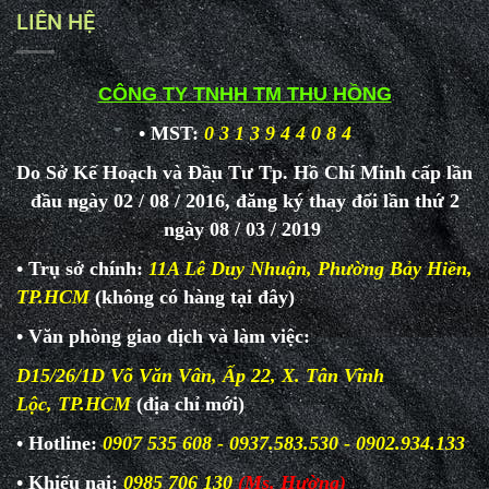
LIÊN HỆ
CÔNG TY TNHH TM THU HỒNG
• MST:
0 3 1 3 9 4 4 0 8 4
Do Sở Kế Hoạch và Đầu Tư Tp. Hồ Chí Minh cấp lần
đầu ngày 02 / 08 / 2016, đăng ký thay đổi lần thứ 2
ngày 08 / 03 / 2019
• Trụ sở chính:
11A Lê Duy Nhuận, Phường Bảy Hiền,
TP.HCM
(không có hàng tại đây)
• Văn phòng giao dịch và làm
việc:
D15/26/1D Võ Văn Vân, Ấp 22, X. Tân Vĩnh
Lộc, TP.HCM
(địa chỉ mới)
• Hotline:
0907 535 608 - 0937.583.530 - 0902.934.133
• Khiếu nại:
0985 706 130
(Ms. Hường)