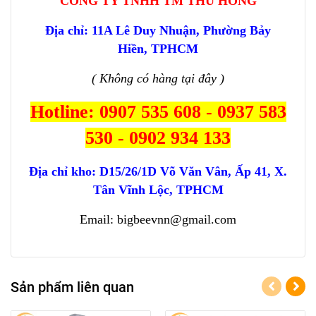
CÔNG TY TNHH TM THU HỒNG
Địa chỉ: 11A Lê Duy Nhuận, Phường Bảy
Hiền, TPHCM
( Không có hàng tại đây )
Hotline: 0907 535 608 - 0937 583
530 - 0902 934 133
Địa chỉ kho:
D15/26/1D Võ Văn Vân, Ấp 41, X.
Tân Vĩnh Lộc, TPHCM
Email: bigbeevnn@gmail.com
Sản phẩm liên quan